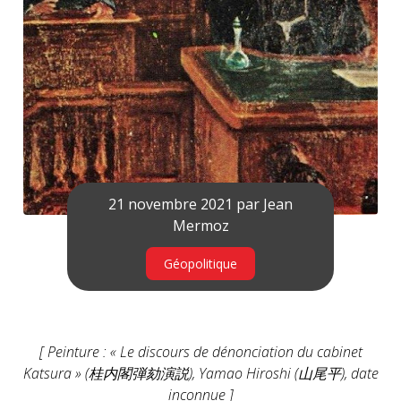
21 novembre 2021 par
Jean
Mermoz
Géopolitique
[ Peinture : « Le discours de dénonciation du cabinet
Katsura » (桂内閣弾劾演説), Yamao Hiroshi (山尾平), date
inconnue ]