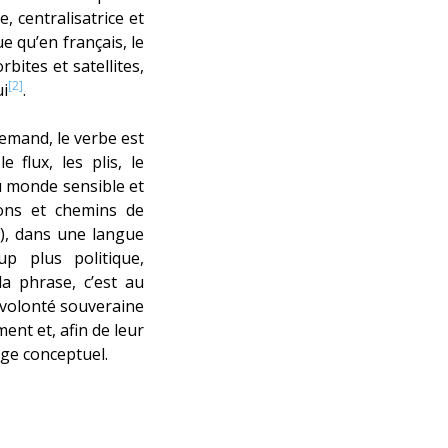
 centralisatrice et
e qu’en français, le
bites et satellites,
[2]
ui
.
emand, le verbe est
flux, les plis, le
u monde sensible et
tions et chemins de
t), dans une langue
p plus politique,
la phrase, c’est au
a volonté souveraine
ent et, afin de leur
age conceptuel.