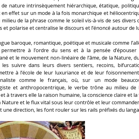
de nature intrinsèquement hiérarchique, étatique, politique,
st en effet sur un mode à la fois monarchique et héliocentriqu
 milieu de la phrase comme le soleil vis-à-vis de ses divers or
s et polarise et centralise le discours et l’énoncé autour de l
ngue baroque, romantique, poétique et musicale comme l’all
permettre à l’ordre du sens et à la pensée d’épouser le 
tané et le mouvement non-linéaire de l’âme, de la Nature, d
de les suivre dans leurs divers sentiers, recoins, bifurca
mettre à l’école de leur luxuriance et de leur foisonnemen
ionaliste comme le français, où, sur un mode beaucou
rigiste et anthropocentrique, le verbe trône au milieu de 
 et à travers elle la raison humaine, la conscience claire et l
la Nature et le flux vital sous leur contrôle et leur commandem
 une direction, les font rouler sur les rails préfixés du lang