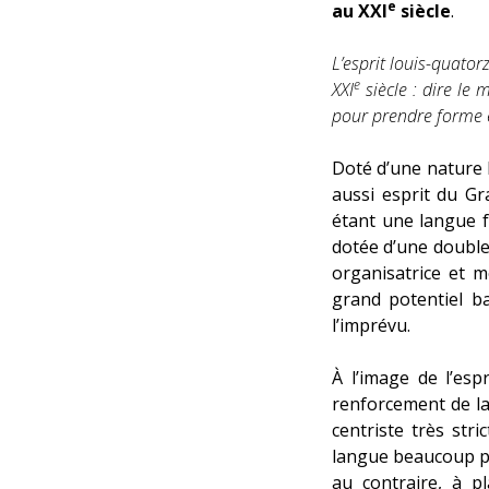
e
au XXI
siècle
.
L’esprit louis-quatorz
e
XXI
siècle : dire le
pour prendre forme 
Doté d’une nature h
aussi esprit du Gr
étant une langue f
dotée d’une double 
organisatrice et m
grand potentiel b
l’imprévu.
À l’image de l’espr
renforcement de la 
centriste très str
langue beaucoup pl
au contraire, à p