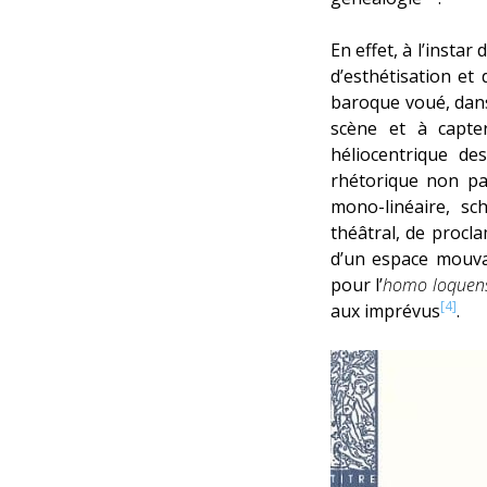
En effet, à l’instar
d’esthétisation et 
baroque voué, dans 
scène et à capter
héliocentrique des
rhétorique non pa
mono-linéaire, sc
théâtral, de procl
d’un espace mouvan
pour l’
homo loquen
[4]
aux imprévus
.