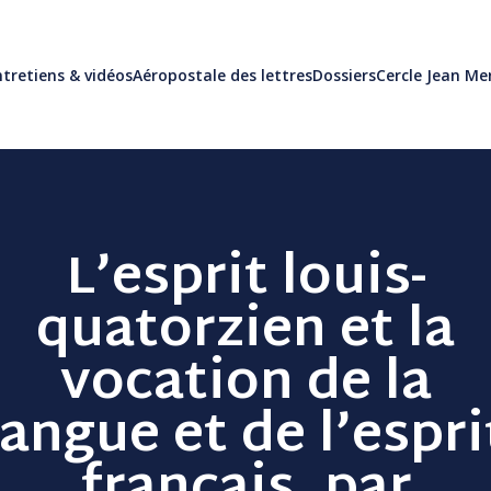
tretiens & vidéos
Aéropostale des lettres
Dossiers
Cercle Jean M
L’esprit louis-
quatorzien et la
vocation de la
langue et de l’espri
français, par