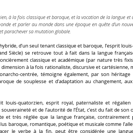
ien, à la fois classique et baroque, et la vocation de la langue et 
 monde et parler au monde dans une époque en quête d’un nouve
et parachever sa mutation globale.
ybride, d’un seul tenant classique et baroque, l’esprit loui
and Siècle) se retrouve tout à fait dans la langue française
oncièrement classique et académique (par nature très fixist
dimension à la fois rationaliste, discursive et cartésienne, m
onarcho-centrée, témoigne également, par son héritage li
aroque de souplesse et d’adaptation au changement, aux
it louis-quatorzien, esprit royal, paternaliste et régalien
souveraineté et de l’autorité de l’État, c’est du fait de son
icte et très réglée que la langue française, contrairemen
us baroque, romantique, poétique et musicale comme l’allem
lacer le verbe à la fin, peut être considérée une langue