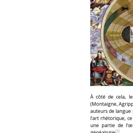
À côté de cela, l
(Montaigne, Agripp
auteurs de langue p
l’art rhétorique, c
une partie de l’œ
[3]
généalogie
.