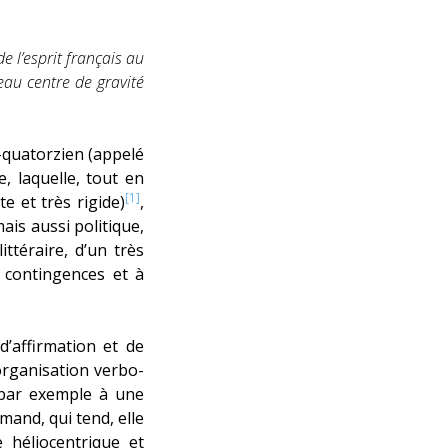
de l’esprit français au
au centre de gravité
s-quatorzien (appelé
, laquelle, tout en
[1]
e et très rigide)
,
ais aussi politique,
ttéraire, d’un très
 contingences et à
 d’affirmation et de
 organisation verbo-
t par exemple à une
and, qui tend, elle
 héliocentrique et