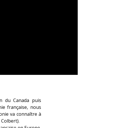
ion du Canada puis
ie française, nous
onie va connaître à
 Colbert).
française en Europe,