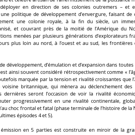
 déployer en direction de ses colonies outremers – et en
 une politique de développement d’envergure, faisant de 
llement une colonie royale, à la fin du siècle, un immen
anisé, et couvrant près de la moitié de l’Amérique du No
tions menées par plusieurs générations d’explorateurs fr
urs plus loin au nord, à l’ouest et au sud, les frontières 
 de développement, d’émulation et d’expansion dans toutes le
est ainsi souvent considéré rétrospectivement comme « l’â
 toutefois marquée par la tension et rivalité croissantes que 
a voisine britannique, qui mènera au déclenchement des
es dernières seront l’occasion de voir la rivalité économ
uter progressivement en une rivalité continentale, global
au choc frontal et fatal (phase terminale de l’histoire de la
ultimes épisodes 4 et 5).
émission en 5 parties est construite en miroir de la gran