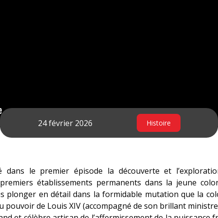
24 février 2026
Histoire
é dans le premier épisode la découverte et l’explorat
s premiers établissements permanents dans la jeune colon
s plonger en détail dans la formidable mutation que la col
 au pouvoir de Louis XIV (accompagné de son brillant ministre
grand et célèbre artisan de l’affermissement de la puissance 