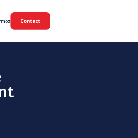
Contact
ermoz
e
nt