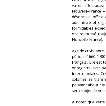
va en effet aussi
Nouvelle-France –
désormais officie
administré et org
formidables expédi
ont repoussé toujo
Nouvelle-France).
Âge de croissance,
période 1660-1700 
français). Elle est
enregistre avec s
intercoloniales. C
colonies se transm
pouvant aboutir qu’
sera l’objet de nos 
A noter que cette 