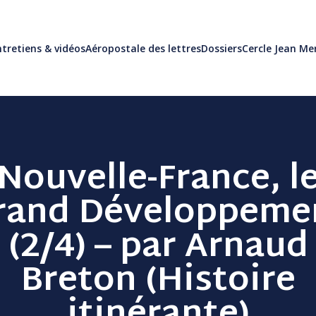
tretiens & vidéos
Aéropostale des lettres
Dossiers
Cercle Jean M
Nouvelle-France, l
rand Développeme
(2/4) – par Arnaud
Breton (Histoire
itinérante)