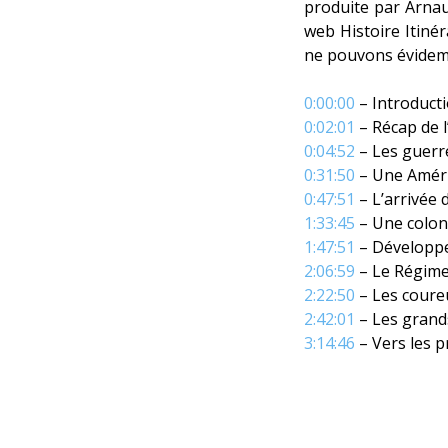
produite par Arnau
web Histoire Itiné
ne pouvons évidemm
0:00:00
– Introduct
0:02:01
– Récap de 
0:04:52
– Les guerr
0:31:50
– Une Amériq
0:47:51
– L’arrivée 
1:33:45
– Une coloni
1:47:51
– Développem
2:06:59
– Le Régime
2:22:50
– Les coureu
2:42:01
– Les grands
3:14:46
– Vers les p