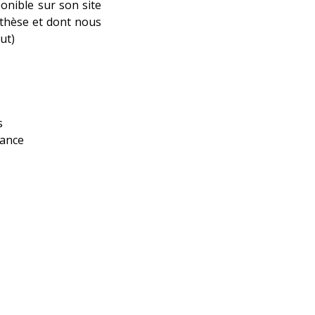
onible sur son site
nthèse et dont nous
ut)
s
rance