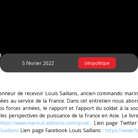
5 février 2022
Géopolitique
onneur de recevoir Louis Saillans, ancien commando marin
nées au service de la France. Dans cet entretien nous abo
nos forces armées, le rapport et l’apport du soldat à la soci
 les perspectives de puissance de la France en Asie. Le livre
https://www.mareuil-editions.com/prod…
Lien page Twitter 
lsaillans
Lien page Facebook Louis Saillans :
https://www.f