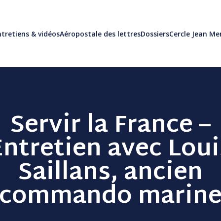
tretiens & vidéos
Aéropostale des lettres
Dossiers
Cercle Jean M
Servir la France –
Entretien avec Loui
Saillans, ancien
commando marin