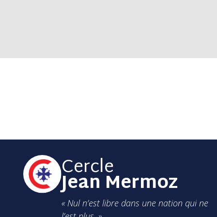
Cercle
Jean Mermoz
« Nul n’est libre dans une nation qui ne
l’est plus. »