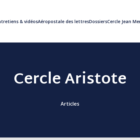
tretiens & vidéos
Aéropostale des lettres
Dossiers
Cercle Jean M
Cercle Aristote
Articles